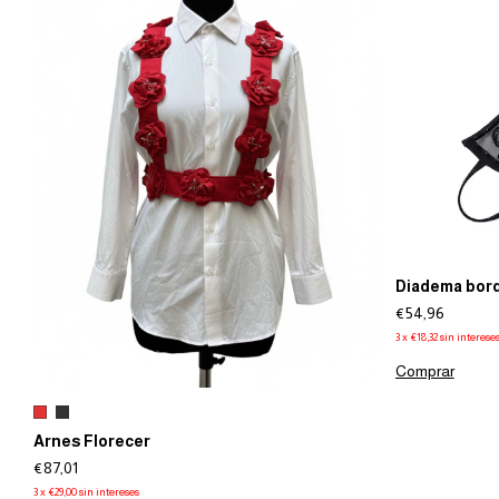
Diadema bor
€54,96
3
x
€18,32
sin interese
Comprar
Arnes Florecer
€87,01
3
x
€29,00
sin intereses