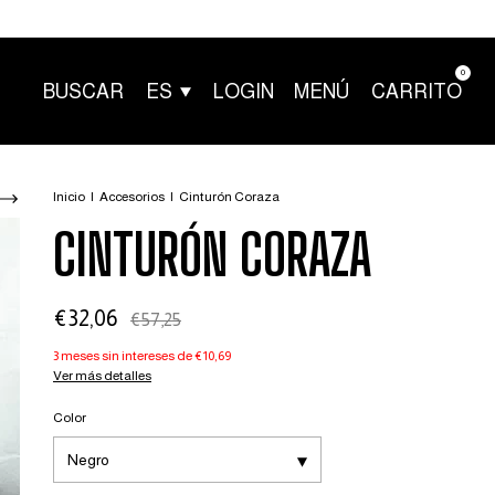
0
BUSCAR
ES
LOGIN
MENÚ
CARRITO
Inicio
|
Accesorios
|
Cinturón Coraza
CINTURÓN CORAZA
€32,06
€57,25
3
meses sin intereses de
€10,69
Ver más detalles
Color