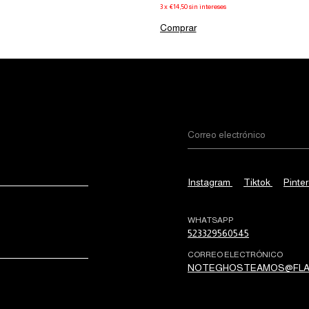
3
x
€14,50
sin intereses
Comprar
Instagram
Tiktok
Pinter
WHATSAPP
523329560545
CORREO ELECTRÓNICO
NOTEGHOSTEAMOS@FLA