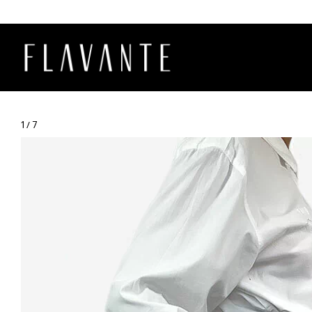
1
/
7