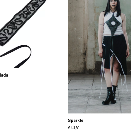
dada
s
Sparkle
€43,51