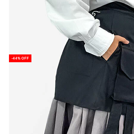
-
44
%
OFF