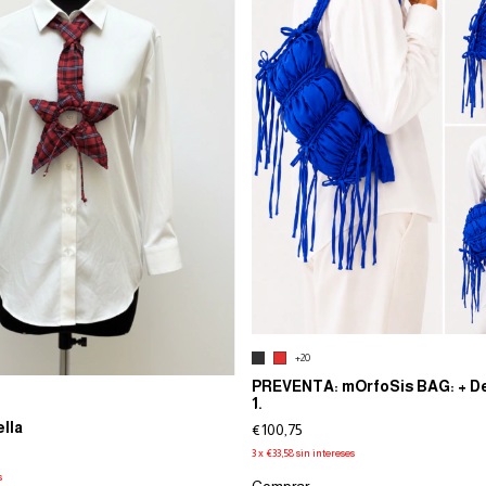
+20
PREVENTA: mOrfoSis BAG: + De
1.
lla
€100,75
3
x
€33,58
sin intereses
s