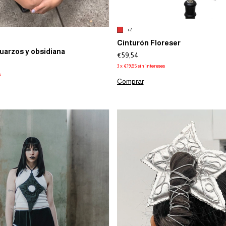
+2
Cinturón Floreser
uarzos y obsidiana
€59,54
3
x
€19,85
sin intereses
s
Comprar