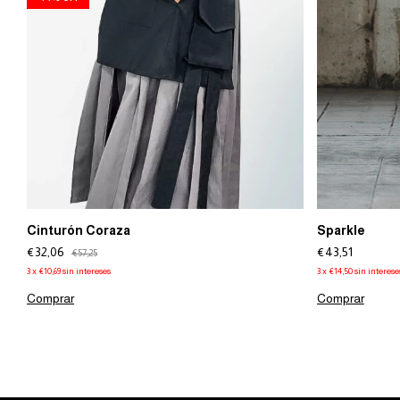
Cinturón Coraza
Sparkle
€32,06
€43,51
€57,25
3
x
€10,69
sin intereses
3
x
€14,50
sin interese
Comprar
Comprar