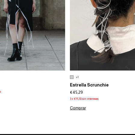
+1
Estrella Scrunchie
s
€45,29
3
x
€15,10
sin intereses
Comprar