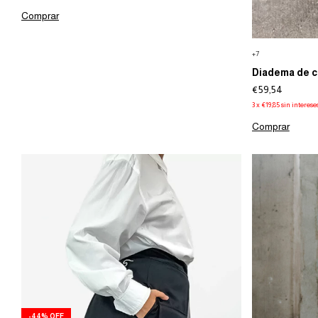
Comprar
+7
Diadema de c
€59,54
3
x
€19,85
sin interese
Comprar
-
44
%
OFF