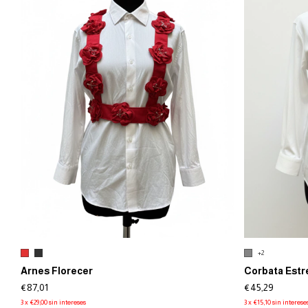
+2
Arnes Florecer
Corbata Estre
€87,01
€45,29
3
x
€29,00
sin intereses
3
x
€15,10
sin interese