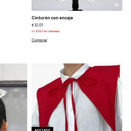
Cinturón con encaje
€32,01
3
x
€10,67
sin intereses
Comprar
AGOTADO