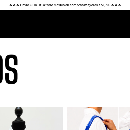
🔥🔥🔥 Envió GRATIS a todo México en compras mayores a $1,700 🔥🔥🔥
OS