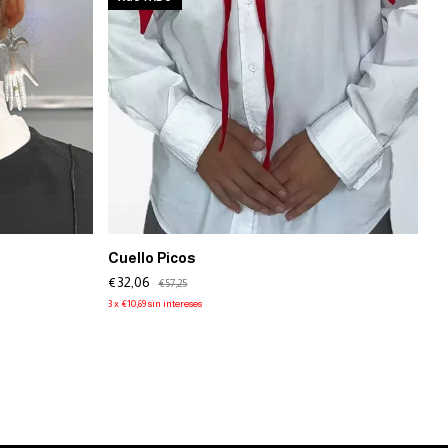
Cuello Picos
€32,06
€57,25
3
x
€10,69
sin intereses