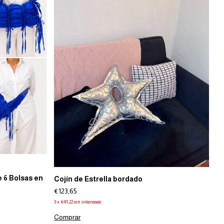
 6 Bolsas en
Cojín de Estrella bordado
€123,65
3
x
€41,22
sin intereses
Comprar