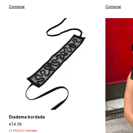
Comprar
Comprar
Diadema bordada
€54,96
3
x
€18,32
sin intereses