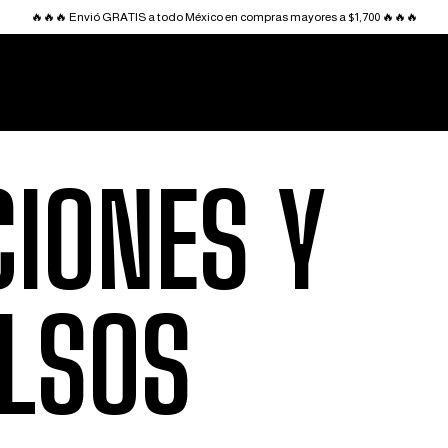
🔥🔥🔥 Envió GRATIS a todo México en compras mayores a $1,700 🔥🔥🔥
IONES Y
LSOS