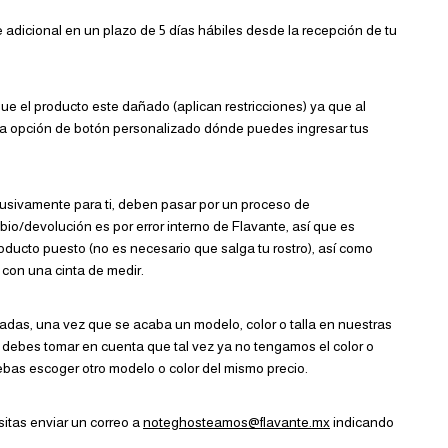
e adicional en un plazo de 5 días hábiles desde la recepción de tu
 el producto este dañado (aplican restricciones) ya que al
a opción de botón personalizado dónde puedes ingresar tus
usivamente para ti, deben pasar por un proceso de
io/devolución es por error interno de Flavante, así que es
roducto puesto (no es necesario que salga tu rostro), así como
con una cinta de medir.
tadas, una vez que se acaba un modelo, color o talla en nuestras
 debes tomar en cuenta que tal vez ya no tengamos el color o
ebas escoger otro modelo o color del mismo precio.
itas enviar un correo a
noteghosteamos@flavante.mx
indicando