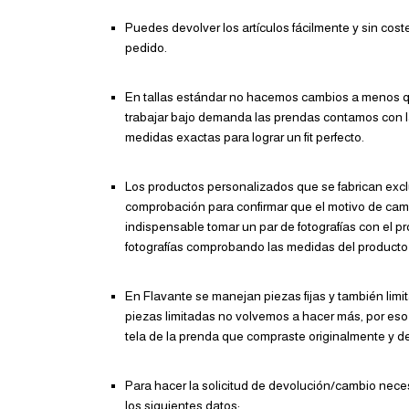
Puedes devolver los artículos fácilmente y sin cost
pedido.
En tallas estándar no hacemos cambios a menos que
trabajar bajo demanda las prendas contamos con l
medidas exactas para lograr un fit perfecto.
Los productos personalizados que se fabrican excl
comprobación para confirmar que el motivo de camb
indispensable tomar un par de fotografías con el p
fotografías comprobando las medidas del producto 
En Flavante se manejan piezas fijas y también limi
piezas limitadas no volvemos a hacer más, por eso
tela de la prenda que compraste originalmente y d
Para hacer la solicitud de devolución/cambio neces
los siguientes datos: